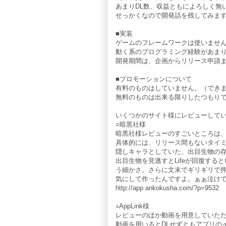
あまりDL数、収益ともによろしく無
せっかくなので開発話を残してみま
■実装
ゲームのフレームワークは使いませ
動く系のプログラミング経験があまりなく
開発期間は、企画からリリース申請ま
■プロモーションについて
有料のものはしていません。（でき
無料のものは出来る限りしたつもり
いくつかのサイト様にレビューして
○暗黒社様
暗黒社様レビューのすごいところは
具体的には、リリース間もないタイ
隠しキャラとしていた、出目生物の
出目生物を見逃すとLifeが回復す
う細かさ。さらに文末でギリギリで
気にして作ったんですよ。ぁぁ泣け
http://app.ankokusha.com/?p=9532
AppLink様
○
レビューのほか動画を用意していた
動画を用いるとDLせずともアプリの