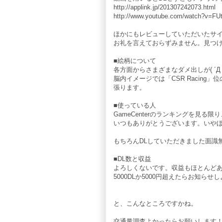
http://applink.jp/201307242073.html
http://www.youtube.com/watch?v=F
ほかにもレビューしていただいたサ
お礼を言えておらずみません。見つ
■絵柄について
各方面からさまざまなダメ出しが( ´Д
脳内イメージでは「CSR Racin
張ります。
■使っている人
GameCenterのランキングを見る
いつもありがとうございます。いや
もちろんDLしていただきました面識無
■DL数と収益
よろしくないです。収益もほとんど
5000DLか5000円超えたらお知ら
と、こんなところですかね。
交通量調査よかったらお願いします