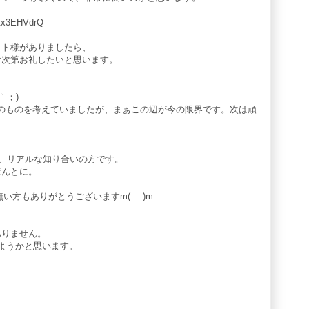
Utx3EHVdrQ
イト様がありましたら、
け次第お礼したいと思います。
｀；)
g」位のものを考えていましたが、まぁこの辺が今の限界です。次は頑
限り、リアルな知り合いの方です。
ほんとに。
い方もありがとうございますm(_ _)m
ありません。
せしようかと思います。
！