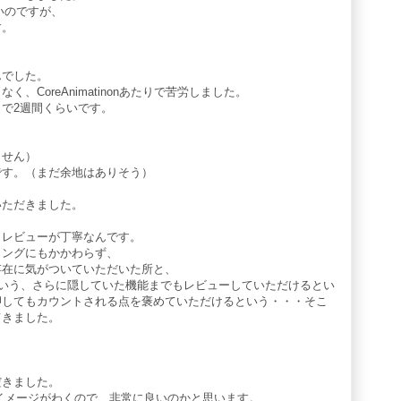
いのですが、
す。
んでした。
、CoreAnimatinonあたりで苦労しました。
で2週間くらいです。
ません）
です。（まだ余地はありそう）
いただきました。
、レビューが丁寧なんです。
ミングにもかかわらず、
存在に気がついていただいた所と、
るという、さらに隠していた機能までもレビューしていただけるとい
押してもカウントされる点を褒めていただけるという・・・そこ
てきました。
だきました。
イメージがわくので、非常に良いのかと思います。