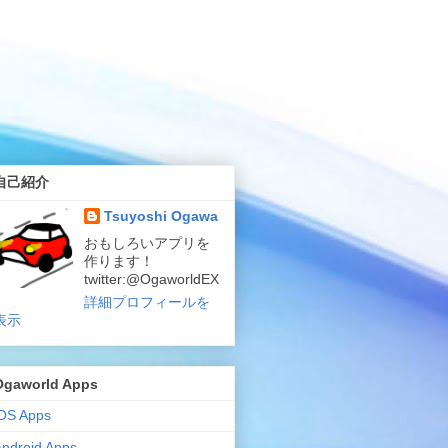
自己紹介
Tsuyoshi Ogawa
おもしろいアプリを
作ります！
twitter:@OgaworldEX
詳細プロフィールを
表示
Ogaworld Apps
iOS Apps
ndroid Apps